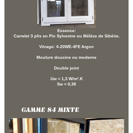
Essence:
Carrelet 3 plis en Pin Sylvestre ou Mélèze de Sibérie.
Vitrage: 4-20WE-4FE Argon
Moulure doucine ou moderne
Double joint
Uw = 1,3 W/m².K
Sw = 0,38
GAMME 84 MIXTE